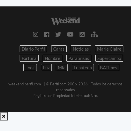
Diario Perfil
Caras
Noticias
Marie Claire
Fortuna
Hombre
Parabrisas
Supercampo
Look
Luz
Mia
Lunateen
BATimes
weekend.perfil.com -
| © Perfil.com 2006-2026 - Todos los derechos
reservados
Registro de Propiedad Intelectual: Nro.