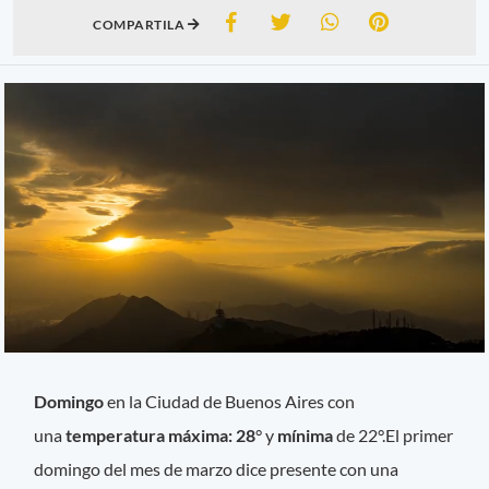
COMPARTILA
Domingo
en la Ciudad de Buenos Aires con
una
temperatura máxima: 28
°
y
mínima
de 22°.El primer
domingo del mes de marzo dice presente con una