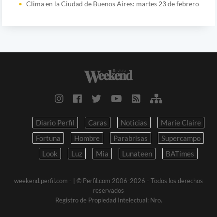
Clima en la Ciudad de Buenos Aires: martes 23 de febrero
Diario Perfil
Caras
Noticias
Marie Claire
Fortuna
Hombre
Parabrisas
Supercampo
Look
Luz
Mia
Lunateen
BATimes
weekend.perfil.com -
| © Perfil.com 2006-2026 - Todos los derechos
reservados
Registro de Propiedad Intelectual: Nro.