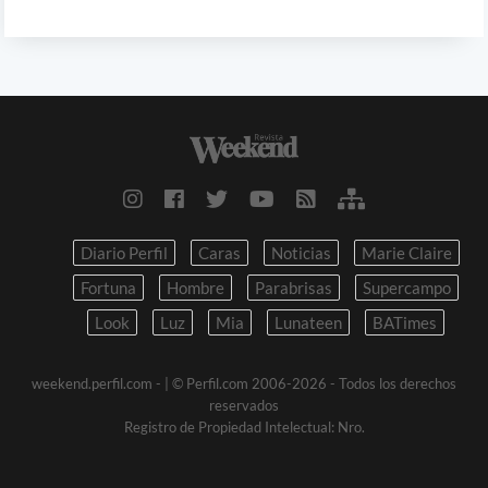
Diario Perfil
Caras
Noticias
Marie Claire
Fortuna
Hombre
Parabrisas
Supercampo
Look
Luz
Mia
Lunateen
BATimes
weekend.perfil.com -
| © Perfil.com 2006-2026 - Todos los derechos
reservados
Registro de Propiedad Intelectual: Nro.