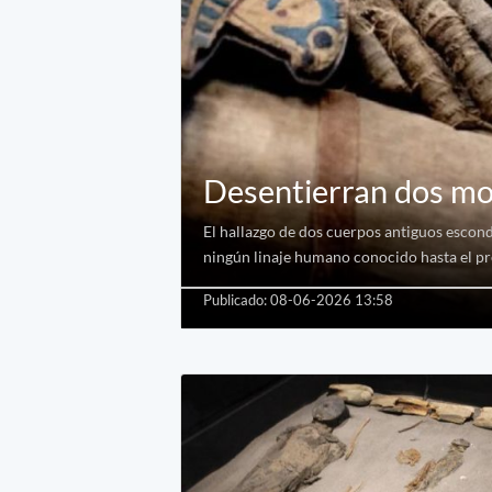
Desentierran dos m
El hallazgo de dos cuerpos antiguos escon
ningún linaje humano conocido hasta el pr
Publicado: 08-06-2026 13:58