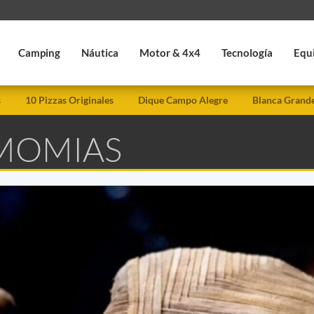
Camping
Náutica
Motor & 4x4
Tecnología
Equ
s
10 Pizzas Originales
Dique Campo Alegre
Blanca Grand
 MOMIAS