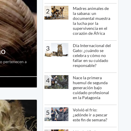
Madres animales de
2
la sabana: un
documental muestra
la lucha por la
supervivencia en el
corazón de África
Día Internacional del
3
no
Gato: ¿cuándo se
celebra y cómo no
fallar en su cuidado
no pertenecen a
responsable?
Nace la primera
4
huemul de segunda
generación bajo
cuidado profesional
en la Patagonia
Volvió el frío:
5
¿adónde ir a pescar
este fin de semana?