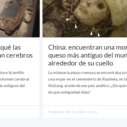
 qué las
China: encuentran una mom
an cerebros
queso más antiguo del mu
alrededor de su cuello
ure Scientific
La milenaria pieza cremosa se encontraba jun
 volumen cerebral
una mujer en el cementerio de Xiaohela, en l
s antiguos del
Xinjiang, al este de ese país asiático. ¿De qué
de que antigüedad data?
Publicado: 04-10-2024 13:36