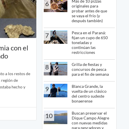
Más de 10 pizzas
6
originales para
probar antes de que
se vaya el frío (y
después también)
Pesca en el Paraná:
7
fijan un cupo de 650
toneladas y
ia con el
continúan las
restricciones
ndo
Grilla de fiestas y
8
concursos de pesca
to a los restos de
para el fin de semana
a región de
Blanca Grande, la
 estaba hecho y
9
vuelta de un clásico
del centro sudeste
bonaerense
Buscan preservar el
10
Dique Campo Alegre
con nuevas medidas
para pescadores y