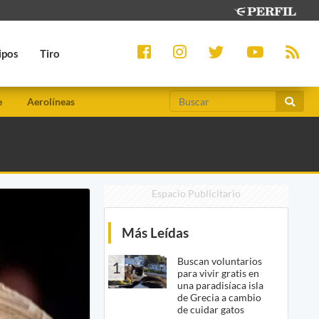
ipos
Tiro
e
Aerolíneas
Espacio Publicitario
Más Leídas
Buscan voluntarios
1
para vivir gratis en
una paradisíaca isla
de Grecia a cambio
de cuidar gatos