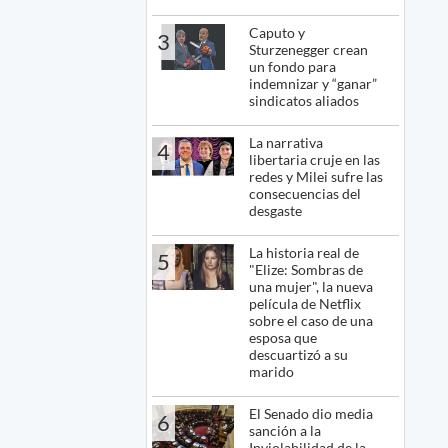
Caputo y
3
Sturzenegger crean
un fondo para
indemnizar y “ganar”
sindicatos aliados
La narrativa
4
libertaria cruje en las
redes y Milei sufre las
consecuencias del
desgaste
La historia real de
5
"Elize: Sombras de
una mujer", la nueva
película de Netflix
sobre el caso de una
esposa que
descuartizó a su
marido
El Senado dio media
6
sanción a la
Inviolabilidad de la