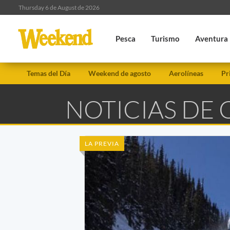
Thursday 6 de August de 2026
Pesca
Turismo
Aventura
Temas del Día
Weekend de agosto
Aerolíneas
Pr
NOTICIAS DE
LA PREVIA