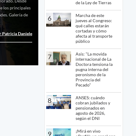
Colorado. Desde
de la Ley de Tierras
e los principales
des. Galería de
Marcha de este
6
jueves al Congreso:
qué calles estarán
cortadas y cómo
 Patricia Daniele
afecta al transporte
público
Asís: "La movida
7
internacional de La
Doctora tensiona la
pugna interna del
peronismo de la
Provincia del
Pecado"
ANSES: cuándo
8
cobran jubilados y
pensionados en
agosto de 2026,
según el DNI
¡Mirá en vivo
9