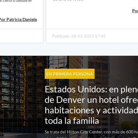
al centro desde el
Por
Por Patricia Daniele
Publicado: 28-01-2025 17:45
EN PRIMERA PERSONA
Estados Unidos: en plen
de Denver un hotel ofr
habitaciones y activida
toda la familia
Se trata del Hilton City Center, con más de 600 h