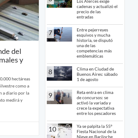
Los Alerces exige
cadenas y actualizó el
precio de las
entradas
Entre pejerreyes
7
esquivos y mucha
historia, se disputó
una de las
nde del
competencias más
emblemáticas
males y
Clima en Ciudad de
8
Buenos Aires: sábado
20.000 hectáreas
1 de agosto
silvestre como a
Reta entra en clima
 a diario por la
9
de concursos: se
nto medirá y
activó la variada y
crece la expectativa
entre los pescadores
Ya se palpita la 55°
10
Fiesta Nacional de la
Nieve en Bariloche