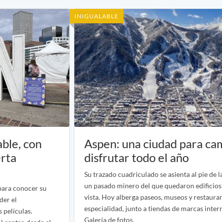
INIGUALABLE
ble, con
Aspen: una ciudad para ca
erta
disfrutar todo el año
Su trazado cuadriculado se asienta al pie de 
un pasado minero del que quedaron edificios d
 para conocer su
vista. Hoy alberga paseos, museos y restaura
der el
especialidad, junto a tiendas de marcas inter
s películas.
Galería de fotos.