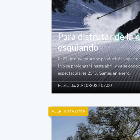
Para disfrutar de la 
esquiando
El 27 de noviembre se producirá la apertu
frío se prolongará hasta abril y ya se co
espectaculares 25º X Games en enero.
Publicado: 28-10-2025 07:00
ALERTA MAXIMA