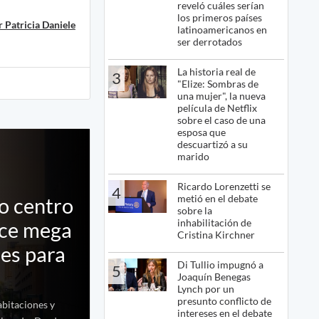
reveló cuáles serían
los primeros países
 Patricia Daniele
latinoamericanos en
ser derrotados
La historia real de
3
"Elize: Sombras de
una mujer", la nueva
película de Netflix
sobre el caso de una
esposa que
descuartizó a su
marido
Ricardo Lorenzetti se
4
metió en el debate
o centro
sobre la
inhabilitación de
ece mega
Cristina Kirchner
des para
Di Tullio impugnó a
5
Joaquín Benegas
Lynch por un
presunto conflicto de
abitaciones y
intereses en el debate