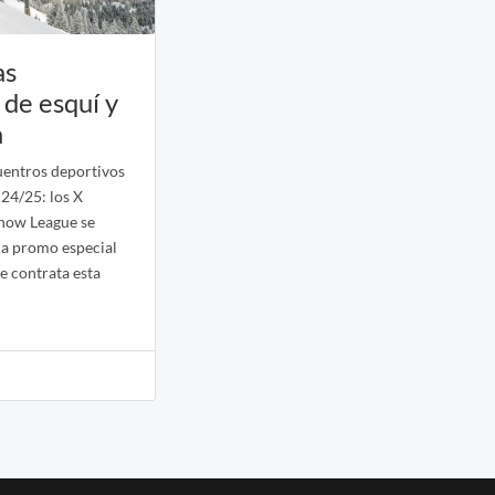
as
 de esquí y
a
uentros deportivos
24/25: los X
Snow League se
na promo especial
e contrata esta