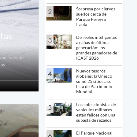
Sorpresa por ciervos
2
sueltos cerca del
Parque Pereyra
Iraola
stas
De reeles inteligentes
3
a cañas de última
generación: los
grandes ganadores de
s amantes del
ICAST 2026
los
Nuevos tesoros
4
globales: la Unesco
sumó 25 sitios a su
lista de Patrimonio
Mundial
Los coleccionistas de
5
vehículos militares
están felices con una
subasta de rezagos
El Parque Nacional
6