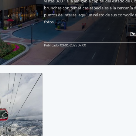
vistas 360 ° a la amigable capital del estado de 
brunches con temáticas especiales a la cercanía d
puntos de interés, aquí un relato de sus comodida
fotos.
Por
Publicado: 03-01-2025 07:00