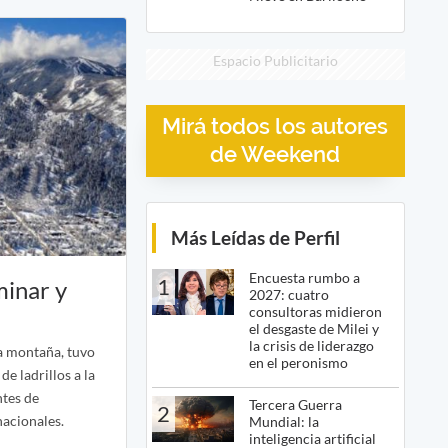
Espacio Publicitario
Mirá todos los autores
de Weekend
Más Leídas de Perfil
Encuesta rumbo a
1
minar y
2027: cuatro
consultoras midieron
el desgaste de Milei y
la crisis de liderazgo
la montaña, tuvo
en el peronismo
e ladrillos a la
ntes de
Tercera Guerra
2
nacionales.
Mundial: la
inteligencia artificial