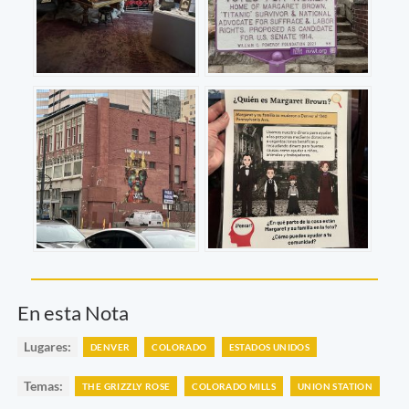
En esta Nota
Lugares:
DENVER
COLORADO
ESTADOS UNIDOS
Temas:
THE GRIZZLY ROSE
COLORADO MILLS
UNION STATION