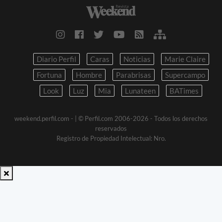
Diario Perfil
Caras
Noticias
Marie Claire
Fortuna
Hombre
Parabrisas
Supercampo
Look
Luz
Mia
Lunateen
BATimes
weekend.perfil.com -
| © Perfil.com 2006-2026 - Todos los derechos
reservados
Registro de Propiedad Intelectual: Nro.