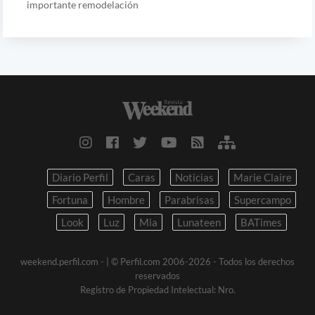
importante remodelación
Diario Perfil
Caras
Noticias
Marie Claire
Fortuna
Hombre
Parabrisas
Supercampo
Look
Luz
Mia
Lunateen
BATimes
weekend.perfil.com -
| © Perfil.com 2006-2026 - Todos los derechos
reservados
Registro de Propiedad Intelectual: Nro.