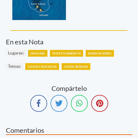
En esta Nota
Lugares:
USHUAIA
PUERTO MADRYN
BUENOS AIRES
Temas:
COSTA CRUCEROS
COSTA SERENA
Compártelo
Comentarios