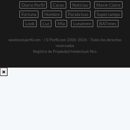
Diario Perfil
Caras
Noticias
Marie Claire
Fortuna
Hombre
Parabrisas
Supercampo
Look
Luz
Mia
Lunateen
BATimes
weekend.perfil.com -
| © Perfil.com 2006-2026 - Todos los derechos
reservados
Registro de Propiedad Intelectual: Nro.