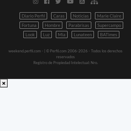
Diario Perfil
Caras
Noticias
Marie Claire
Fortuna
Hombre
Parabrisas
Supercampo
Look
Luz
Mia
Lunateen
BATimes
weekend.perfil.com -
| © Perfil.com 2006-2026 - Todos los derechos
reservados
Registro de Propiedad Intelectual: Nro.