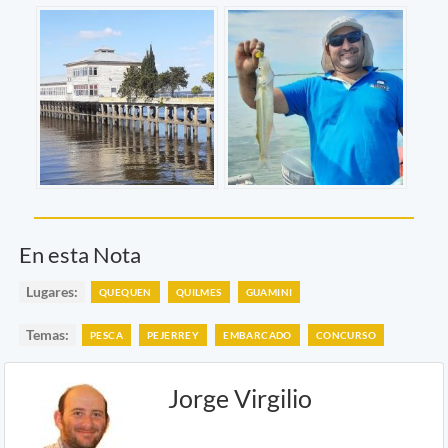
En esta Nota
Lugares:
QUEQUEN
QUILMES
GUAMINI
Temas:
PESCA
PEJERREY
EMBARCADO
CONCURSO
Jorge Virgilio