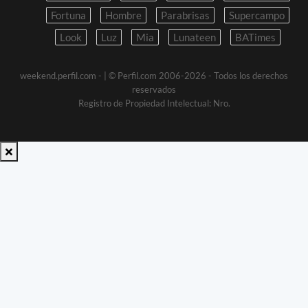
Fortuna
Hombre
Parabrisas
Supercampo
Look
Luz
Mia
Lunateen
BATimes
weekend.perfil.com -
| © Perfil.com 2006-2026 - Todos los derechos
reservados
Registro de Propiedad Intelectual: Nro.