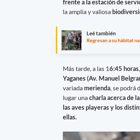
frente a la estación de servi
la amplia y valiosa
biodivers
Leé también
Regresan a su hábitat na
Más tarde, a las 1
6:45 horas
Yaganes (Av. Manuel Belgra
variada
merienda
, se podrá 
lugar una
charla acerca de l
las aves playeras y los dis
ellas.