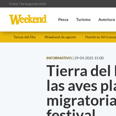
Friday 7 de August de 2026
Pesca
Turismo
Aventura
Temas del Día
Weekend de agosto
Hembras Africana
INFORMATIVO
|
29-03-2025 15:00
Tierra del
las aves p
migratoria
festival