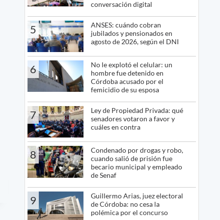
conversación digital
ANSES: cuándo cobran
5
jubilados y pensionados en
agosto de 2026, según el DNI
No le explotó el celular: un
6
hombre fue detenido en
Córdoba acusado por el
femicidio de su esposa
Ley de Propiedad Privada: qué
7
senadores votaron a favor y
cuáles en contra
Condenado por drogas y robo,
8
cuando salió de prisión fue
becario municipal y empleado
de Senaf
Guillermo Arias, juez electoral
9
de Córdoba: no cesa la
polémica por el concurso