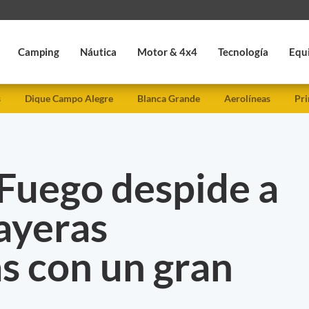
Camping
Náutica
Motor & 4x4
Tecnología
Equ
s
Dique Campo Alegre
Blanca Grande
Aerolíneas
Pri
 Fuego despide a
layeras
s con un gran