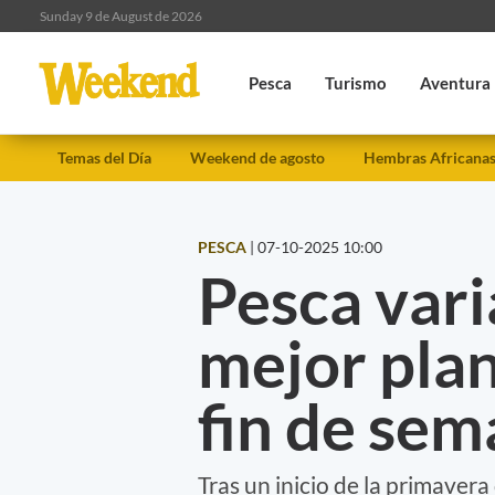
Sunday 9 de August de 2026
Pesca
Turismo
Aventura
Temas del Día
Weekend de agosto
Hembras Africana
PESCA
|
07-10-2025 10:00
Pesca vari
mejor plan
fin de se
Tras un inicio de la primaver