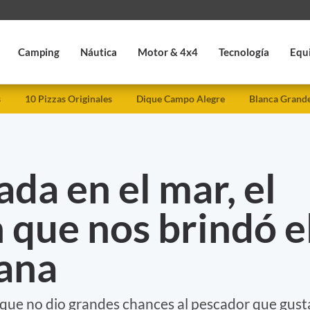
Camping
Náutica
Motor & 4x4
Tecnología
Equ
s
10 Pizzas Originales
Dique Campo Alegre
Blanca Grand
ada en el mar, el
 que nos brindó e
mana
a que no dio grandes chances al pescador que gust