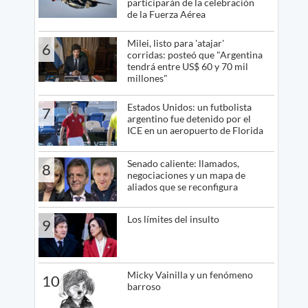
participarán de la celebración
de la Fuerza Aérea
Milei, listo para 'atajar'
6
corridas: posteó que "Argentina
tendrá entre US$ 60 y 70 mil
millones"
Estados Unidos: un futbolista
7
argentino fue detenido por el
ICE en un aeropuerto de Florida
Senado caliente: llamados,
8
negociaciones y un mapa de
aliados que se reconfigura
Los límites del insulto
9
Micky Vainilla y un fenómeno
10
barroso