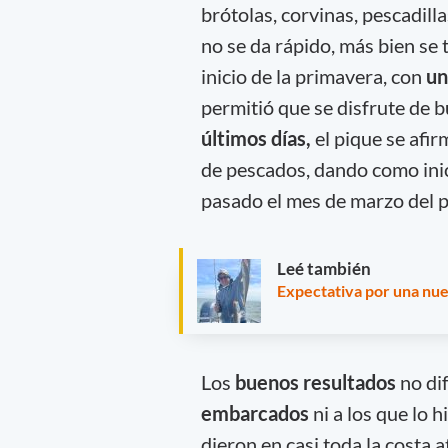
brótolas, corvinas, pescadill
no se da rápido, más bien se 
inicio de la primavera, con
un
permitió que se disfrute de 
últimos días,
el pique se afi
de pescados, dando como ini
pasado el mes de marzo del 
Leé también
Expectativa por una nue
Los
buenos resultados
no di
embarcados
ni a los que lo 
dieron en casi toda la costa 