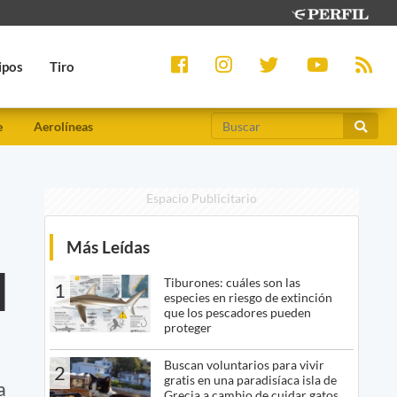
ipos
Tiro
e
Aerolíneas
Espacio Publicitario
Más Leídas
l
Tiburones: cuáles son las
1
especies en riesgo de extinción
que los pescadores pueden
proteger
Buscan voluntarios para vivir
2
gratis en una paradisíaca isla de
a
Grecia a cambio de cuidar gatos