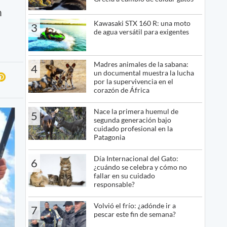
n
Kawasaki STX 160 R: una moto
3
de agua versátil para exigentes
Madres animales de la sabana:
4
un documental muestra la lucha
por la supervivencia en el
corazón de África
Nace la primera huemul de
5
segunda generación bajo
cuidado profesional en la
Patagonia
Día Internacional del Gato:
6
¿cuándo se celebra y cómo no
fallar en su cuidado
responsable?
Volvió el frío: ¿adónde ir a
7
pescar este fin de semana?