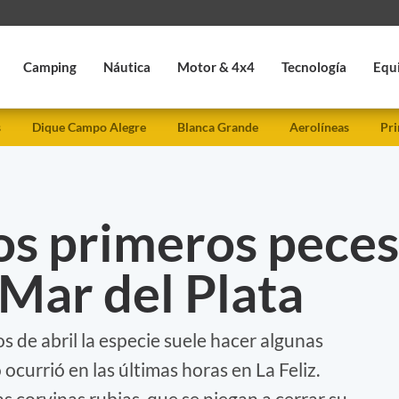
Camping
Náutica
Motor & 4x4
Tecnología
Equ
s
Dique Campo Alegre
Blanca Grande
Aerolíneas
Pri
os primeros peces
 Mar del Plata
s de abril la especie suele hacer algunas
ocurrió en las últimas horas en La Feliz.
s corvinas rubias, que se niegan a cerrar su