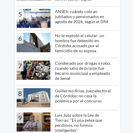
ANSES: cuándo cobran
5
jubilados y pensionados en
agosto de 2026, según el DNI
No le explotó el celular: un
6
hombre fue detenido en
Córdoba acusado por el
femicidio de su esposa
Condenado por drogas y robo,
7
cuando salió de prisión fue
becario municipal y empleado
de Senaf
Guillermo Arias, juez electoral
8
de Córdoba: no cesa la
polémica por el concurso
Luis Juez sobre la Ley de
9
Tierras: "Es una pelea que
perdimos, no fuimos
inteligentes"