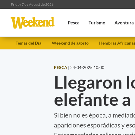
Friday 7 de August de 2026
Pesca
Turismo
Aventura
Temas del Día
Weekend de agosto
Hembras Africana
PESCA
|
24-04-2025 10:00
Llegaron l
elefante a
Si bien no es época, a mediado
apariciones esporádicas y eso 
Entremezcladas salieron varia