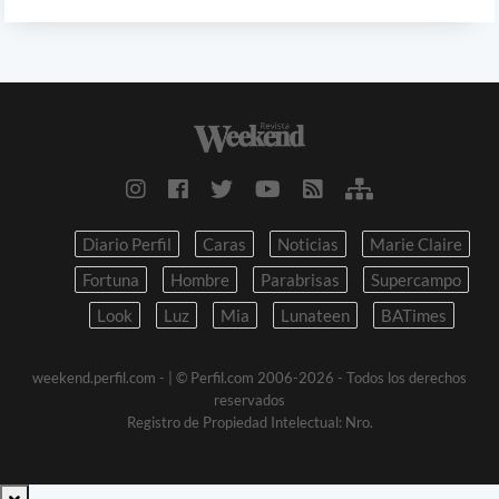
Diario Perfil
Caras
Noticias
Marie Claire
Fortuna
Hombre
Parabrisas
Supercampo
Look
Luz
Mia
Lunateen
BATimes
weekend.perfil.com -
| © Perfil.com 2006-2026 - Todos los derechos
reservados
Registro de Propiedad Intelectual: Nro.