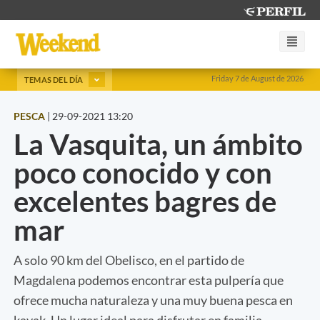
Friday 7 de August de 2026
TEMAS DEL DÍA
PESCA
|
29-09-2021 13:20
La Vasquita, un ámbito
poco conocido y con
excelentes bagres de
mar
A solo 90 km del Obelisco, en el partido de
Magdalena podemos encontrar esta pulpería que
ofrece mucha naturaleza y una muy buena pesca en
kayak. Un lugar ideal para disfrutar en familia.