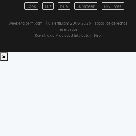
Look
Luz
Mia
Lunateen
BATimes
weekend.perfil.com -
| © Perfil.com 2006-2026 - Todos los derechos
reservados
Registro de Propiedad Intelectual: Nro.