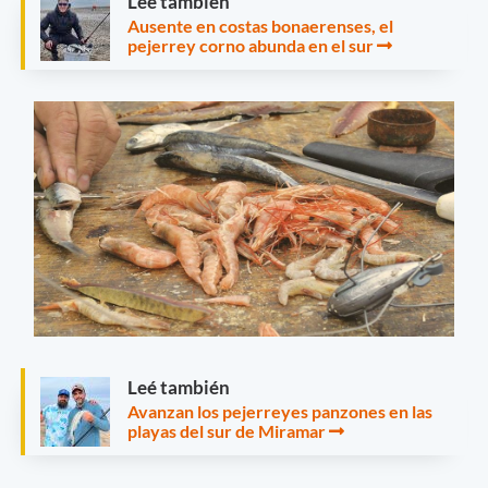
Leé también
Ausente en costas bonaerenses, el
pejerrey corno abunda en el sur
Leé también
Avanzan los pejerreyes panzones en las
playas del sur de Miramar