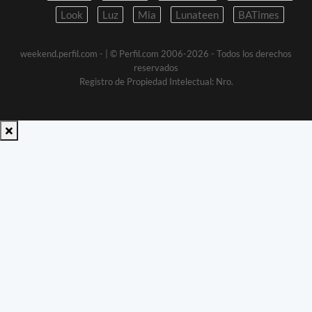
Look
Luz
Mia
Lunateen
BATimes
weekend.perfil.com -
| © Perfil.com 2006-2026 - Todos los derechos
reservados
Registro de Propiedad Intelectual: Nro.