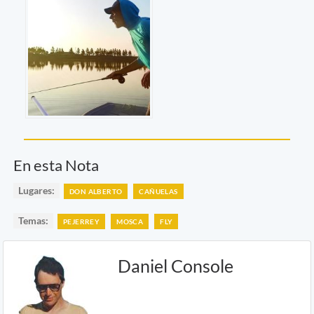
En esta Nota
Lugares:
DON ALBERTO
CAÑUELAS
Temas:
PEJERREY
MOSCA
FLY
Daniel Console