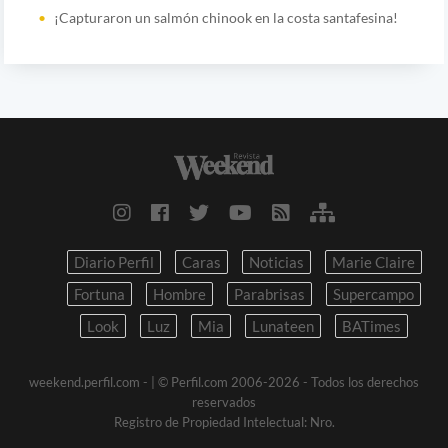
¡Capturaron un salmón chinook en la costa santafesina!
Diario Perfil
Caras
Noticias
Marie Claire
Fortuna
Hombre
Parabrisas
Supercampo
Look
Luz
Mia
Lunateen
BATimes
weekend.perfil.com -
| © Perfil.com 2006-2026 - Todos los derechos
reservados
Registro de Propiedad Intelectual: Nro.