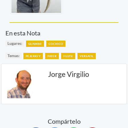
En esta Nota
Lugares:
GUAMINI
COCHICO
Temas:
PEJERREY
PATER
FLOTE
VERSATIL
Jorge Virgilio
Compártelo