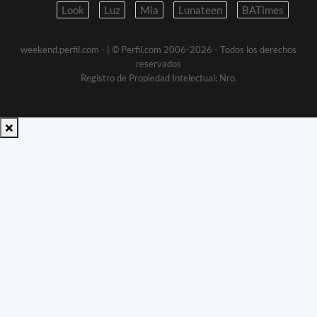
Look
Luz
Mia
Lunateen
BATimes
weekend.perfil.com -
| © Perfil.com 2006-2026 - Todos los derechos
reservados
Registro de Propiedad Intelectual: Nro.