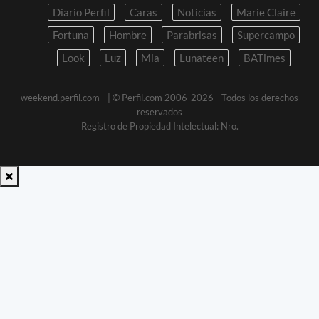
Diario Perfil
Caras
Noticias
Marie Claire
Fortuna
Hombre
Parabrisas
Supercampo
Look
Luz
Mia
Lunateen
BATimes
weekend.perfil.com -
| © Perfil.com 2006-2026 - Todos los derechos
reservados
Registro de Propiedad Intelectual: Nro.