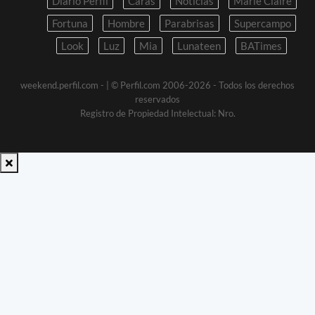
Diario Perfil
Caras
Noticias
Marie Claire
Fortuna
Hombre
Parabrisas
Supercampo
Look
Luz
Mia
Lunateen
BATimes
weekend.perfil.com -
| © Perfil.com 2006-2026 - Todos los derechos
reservados
Registro de Propiedad Intelectual: Nro.