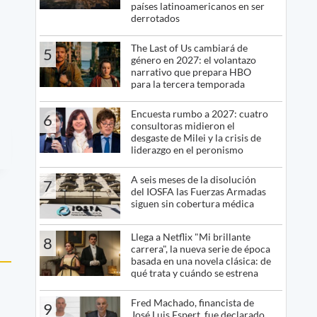
países latinoamericanos en ser
derrotados
The Last of Us cambiará de
5
género en 2027: el volantazo
narrativo que prepara HBO
para la tercera temporada
Encuesta rumbo a 2027: cuatro
6
consultoras midieron el
desgaste de Milei y la crisis de
liderazgo en el peronismo
A seis meses de la disolución
7
del IOSFA las Fuerzas Armadas
siguen sin cobertura médica
Llega a Netflix "Mi brillante
8
carrera", la nueva serie de época
basada en una novela clásica: de
qué trata y cuándo se estrena
Fred Machado, financista de
9
José Luis Espert, fue declarado