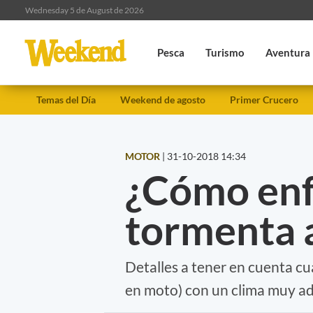
Wednesday 5 de August de 2026
Pesca
Turismo
Aventura
Temas del Día
Weekend de agosto
Primer Crucero
MOTOR
|
31-10-2018 14:34
¿Cómo enf
tormenta a
Detalles a tener en cuenta c
en moto) con un clima muy ad