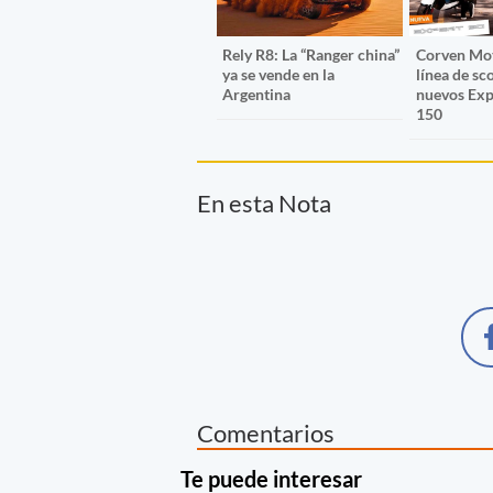
Rely R8: La “Ranger china”
Corven Mot
ya se vende en la
línea de sc
Argentina
nuevos Exp
150
En esta Nota
Comentarios