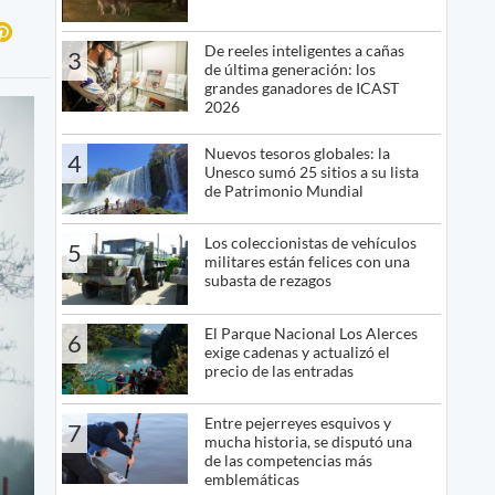
De reeles inteligentes a cañas
3
de última generación: los
grandes ganadores de ICAST
2026
Nuevos tesoros globales: la
4
Unesco sumó 25 sitios a su lista
de Patrimonio Mundial
Los coleccionistas de vehículos
5
militares están felices con una
subasta de rezagos
El Parque Nacional Los Alerces
6
exige cadenas y actualizó el
precio de las entradas
Entre pejerreyes esquivos y
7
mucha historia, se disputó una
de las competencias más
emblemáticas