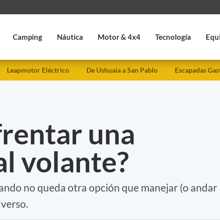
Camping
Náutica
Motor & 4x4
Tecnología
Equ
Leapmotor Eléctrico
De Ushuaia a San Pablo
Escapadas Gas
rentar una
l volante?
uando no queda otra opción que manejar (o andar
verso.