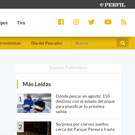
ipos
Tiro
tronómicas
Día del Pescador
Espacio Publicitario
Más Leídas
Dónde pescar en agosto: 150
1
destinos con el estado del pique
para planificar tu próxima
salida
Sorpresa por ciervos sueltos
2
cerca del Parque Pereyra Iraola