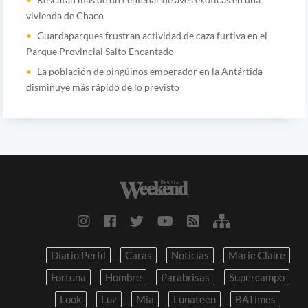
vivienda de Chaco
Guardaparques frustran actividad de caza furtiva en el
Parque Provincial Salto Encantado
La población de pingüinos emperador en la Antártida
disminuye más rápido de lo previsto
Diario Perfil
Caras
Noticias
Marie Claire
Fortuna
Hombre
Parabrisas
Supercampo
Look
Luz
Mia
Lunateen
BATimes