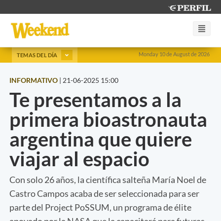
Monday 10 de August de 2026
TEMAS DEL DÍA
INFORMATIVO
|
21-06-2025 15:00
Te presentamos a la
primera bioastronauta
argentina que quiere
viajar al espacio
Con solo 26 años, la científica salteña María Noel de
Castro Campos acaba de ser seleccionada para ser
parte del Project PoSSUM, un programa de élite
apoyado por la NASA que la capacitará para futuras