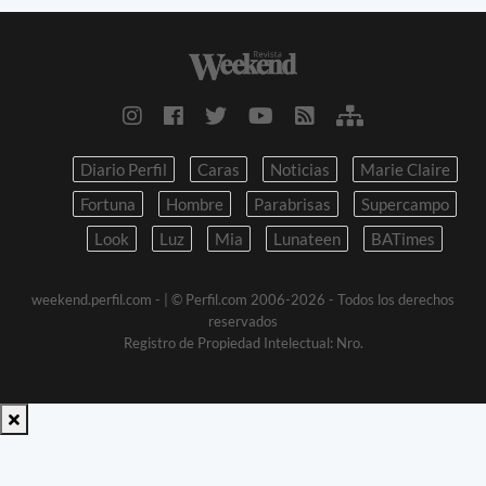
Diario Perfil
Caras
Noticias
Marie Claire
Fortuna
Hombre
Parabrisas
Supercampo
Look
Luz
Mia
Lunateen
BATimes
weekend.perfil.com -
| © Perfil.com 2006-2026 - Todos los derechos
reservados
Registro de Propiedad Intelectual: Nro.