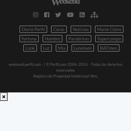
Diario Perfil
Caras
Noticias
Marie Claire
Fortuna
Hombre
Parabrisas
Supercampo
Look
Luz
Mia
Lunateen
BATimes
weekend.perfil.com -
| © Perfil.com 2006-2026 - Todos los derechos
reservados
Registro de Propiedad Intelectual: Nro.