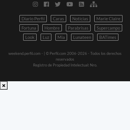
Diario Perfil
Caras
Noticias
Marie Claire
Fortuna
Hombre
Parabrisas
Supercampo
Look
Luz
Mia
Lunateen
BATimes
weekend.perfil.com -
| © Perfil.com 2006-2026 - Todos los derechos
reservados
Registro de Propiedad Intelectual: Nro.