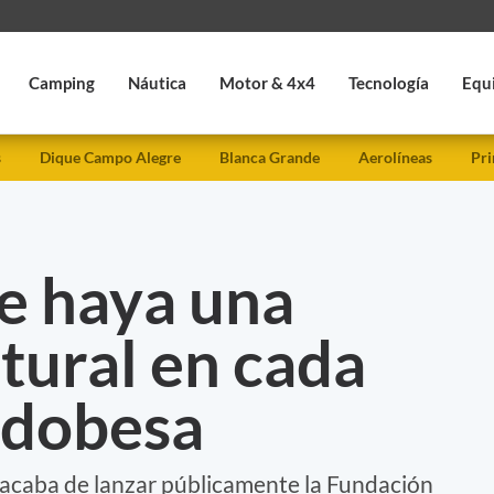
Camping
Náutica
Motor & 4x4
Tecnología
Equ
s
Dique Campo Alegre
Blanca Grande
Aerolíneas
Pri
e haya una
tural en cada
rdobesa
e acaba de lanzar públicamente la Fundación