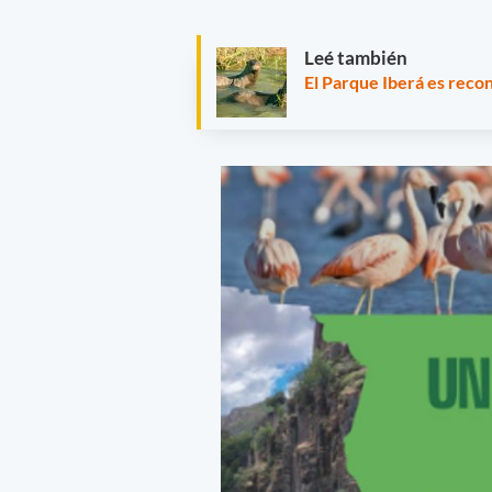
Leé también
El Parque Iberá es rec