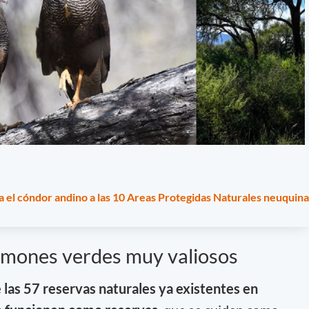
a el cóndor andino a las 10 Areas Protegidas Naturales neuquina
lmones verdes muy valiosos
las 57 reservas naturales ya existentes en