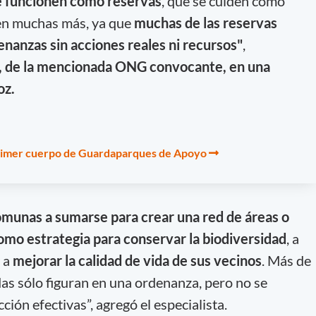
e funcionen como reservas
, que se cuiden como
umen muchas más, ya que
muchas de las reservas
enanzas sin acciones reales ni recursos"
,
e, de la mencionada ONG convocante, en una
oz.
 primer cuerpo de Guardaparques de Apoyo
omunas a sumarse para crear una red de áreas o
como estrategia para conservar la biodiversidad
, a
 a
mejorar la calidad de vida de sus vecinos
. Más de
das sólo figuran en una ordenanza, pero no se
ión efectivas”, agregó el especialista.