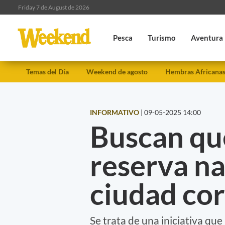
Friday 7 de August de 2026
Pesca
Turismo
Aventura
Temas del Día
Weekend de agosto
Hembras Africana
INFORMATIVO
|
09-05-2025 14:00
Buscan qu
reserva na
ciudad co
Se trata de una iniciativa qu