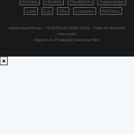
Fortuna
Hombre
Parabrisas
Supercampo
Look
Luz
Mia
Lunateen
BATimes
weekend.perfil.com -
| © Perfil.com 2006-2026 - Todos los derechos
reservados
Registro de Propiedad Intelectual: Nro.