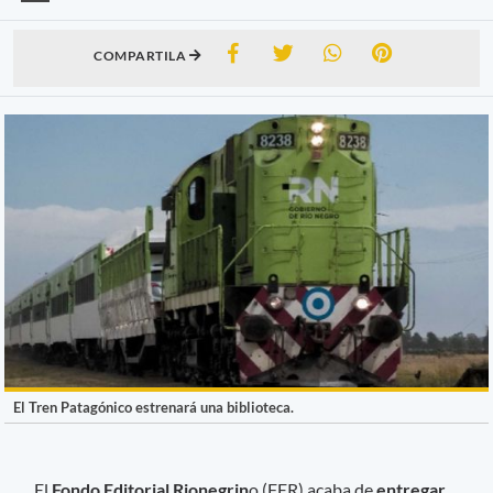
COMPARTILA
El Tren Patagónico estrenará una biblioteca.
El
Fondo Editorial Rionegrin
o (FER) acaba de
entregar