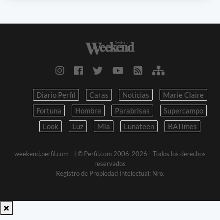
Diario Perfil
Caras
Noticias
Marie Claire
Fortuna
Hombre
Parabrisas
Supercampo
Look
Luz
Mia
Lunateen
BATimes
weekend.perfil.com -
| © Perfil.com 2006-2026 - Todos los derechos
reservados
Registro de Propiedad Intelectual: Nro.