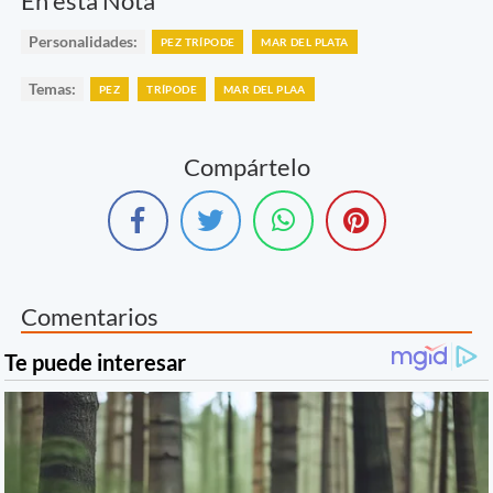
En esta Nota
Personalidades:
PEZ TRÍPODE
MAR DEL PLATA
Temas:
PEZ
TRÍPODE
MAR DEL PLAA
Compártelo
Comentarios