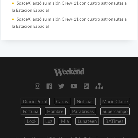
SpaceX lanzó su misión Crew-11 con cuatro astronautas a
la Estación Espacial
SpaceX lanzó su misión Crew-11 con cuatro astronautas a
la Estación Espacial
Diario Perfil
Caras
Noticias
Marie Claire
Fortuna
Hombre
Parabrisas
Supercampo
Look
Luz
Mia
Lunateen
BATimes