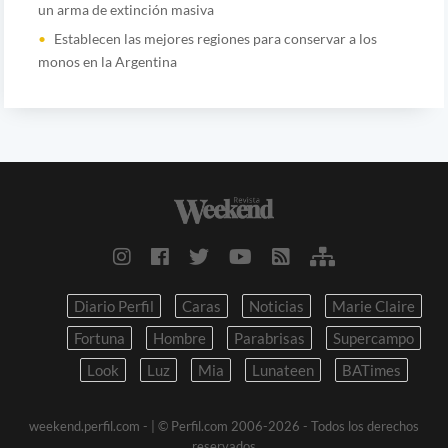
un arma de extinción masiva
Establecen las mejores regiones para conservar a los
monos en la Argentina
Diario Perfil
Caras
Noticias
Marie Claire
Fortuna
Hombre
Parabrisas
Supercampo
Look
Luz
Mia
Lunateen
BATimes
weekend.perfil.com -
| © Perfil.com 2006-2026 - Todos los derechos
reservados