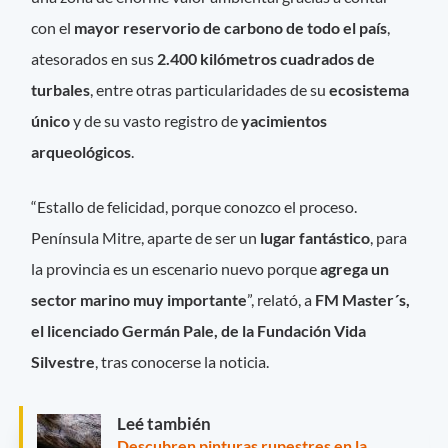
con el
mayor reservorio de carbono de todo el país
,
atesorados en sus
2.400 kilómetros cuadrados de
turbales
, entre otras particularidades de su
ecosistema
único
y de su vasto registro de
yacimientos
arqueológicos
.
“Estallo de felicidad, porque conozco el proceso.
Península Mitre, aparte de ser un
lugar fantástico
, para
la provincia es un escenario nuevo porque
agrega un
sector marino muy importante
”, relató, a
FM Master´s,
el licenciado Germán Pale, de la Fundación Vida
Silve
stre
, tras conocerse la noticia.
Leé también
Descubren pinturas rupestres en la