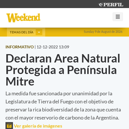
Sunday 9 de August de 2026
TEMAS DEL DÍA
INFORMATIVO
|
12-12-2022 13:09
Declaran Area Natural
Protegida a Península
Mitre
La medida fue sancionada por unanimidad por la
Legislatura de Tierra del Fuego con el objetivo de
preservar la rica biodiversidad de la zona que cuenta
con el mayor reservorio de carbono de la Argentina.
Ver galería de imágenes