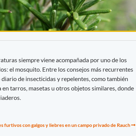
eraturas siempre viene acompañada por uno de los
os: el mosquito. Entre los consejos más recurrentes
 diario de insecticidas y repelentes, como también
 en tarros, masetas u otros objetos similares, donde
riaderos.
s furtivos con galgos y liebres en un campo privado de Rauch