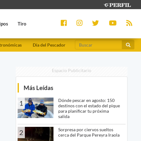
ipos
Tiro
tronómicas
Día del Pescador
Espacio Publicitario
Más Leídas
Dónde pescar en agosto: 150
1
destinos con el estado del pique
para planificar tu próxima
salida
Sorpresa por ciervos sueltos
2
cerca del Parque Pereyra Iraola