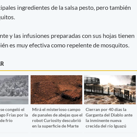
ipales ingredientes de la salsa pesto, pero también
uitos.
nte y las infusiones preparadas con sus hojas tienen
ién es muy efectiva como repelente de mosquitos.
AR
se congeló el
Mirá el misterioso campo
Cierran por 40 días la
ago Frías por la
de panales de abejas que el
Garganta del Diablo ante
de frío
robot Curiosity descubrió
la inminente nueva
en la superficie de Marte
crecida del río Iguazú