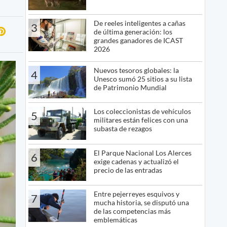
De reeles inteligentes a cañas
3
de última generación: los
grandes ganadores de ICAST
2026
Nuevos tesoros globales: la
4
Unesco sumó 25 sitios a su lista
de Patrimonio Mundial
Los coleccionistas de vehículos
5
militares están felices con una
subasta de rezagos
El Parque Nacional Los Alerces
6
exige cadenas y actualizó el
precio de las entradas
Entre pejerreyes esquivos y
7
mucha historia, se disputó una
de las competencias más
emblemáticas