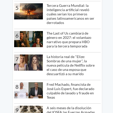
Tercera Guerra Mundial: la
5
inteligencia artificial reveló
cuáles serían los primeros
países latinoamericanos en ser
derrotados
The Last of Us cambiará de
6
género en 2027: el volantazo
narrativo que prepara HBO
para la tercera temporada
La historia real de "Elize:
7
Sombras de una mujer", la
nueva película de Netflix sobre
el caso de una esposa que
descuartizó a su marido
Fred Machado, financista de
8
José Luis Espert, fue declarado
culpable de lavado y fraude en
Texas
A seis meses de la disolución
9
del IOSFA las Fuerzas Armadas