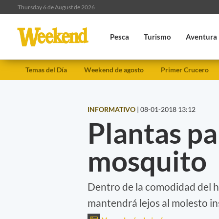
Thursday 6 de August de 2026
Pesca
Turismo
Aventura
Temas del Día
Weekend de agosto
Primer Crucero
INFORMATIVO
|
08-01-2018 13:12
Plantas pa
mosquito
Dentro de la comodidad del h
mantendrá lejos al molesto in