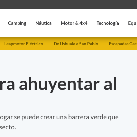
Camping
Náutica
Motor & 4x4
Tecnología
Equ
Leapmotor Eléctrico
De Ushuaia a San Pablo
Escapadas Gas
ra ahuyentar al
ogar se puede crear una barrera verde que
secto.