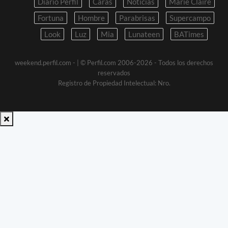
Diario Perfil
Caras
Noticias
Marie Claire
Fortuna
Hombre
Parabrisas
Supercampo
Look
Luz
Mia
Lunateen
BATimes
weekend.perfil.com -
| © Perfil.com 2006-2026 - Todos los derechos
reservados
Registro de Propiedad Intelectual: Nro.