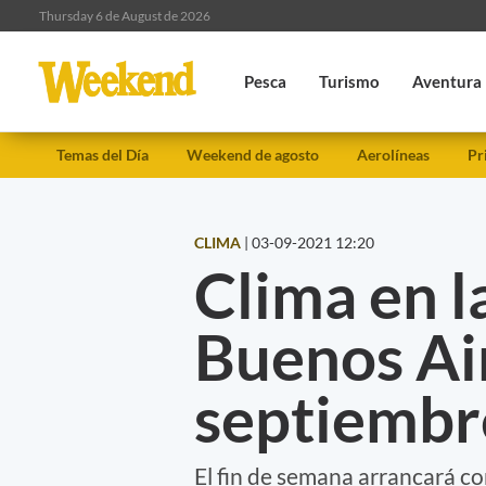
Thursday 6 de August de 2026
Pesca
Turismo
Aventura
Temas del Día
Weekend de agosto
Aerolíneas
Pr
CLIMA
|
03-09-2021 12:20
Clima en l
Buenos Air
septiembr
El fin de semana arrancará co