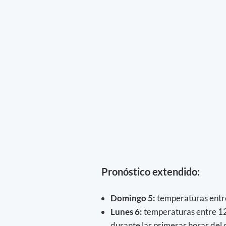
Pronóstico extendido:
Domingo 5:
temperaturas entr
Lunes 6:
temperaturas entre 12º
durante las primeras horas del d