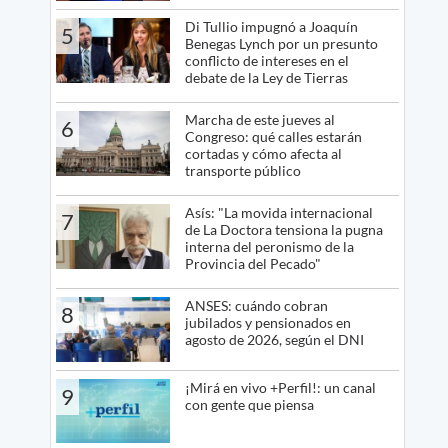
Di Tullio impugnó a Joaquín
5
Benegas Lynch por un presunto
conflicto de intereses en el
debate de la Ley de Tierras
Marcha de este jueves al
6
Congreso: qué calles estarán
cortadas y cómo afecta al
transporte público
Asís: "La movida internacional
7
de La Doctora tensiona la pugna
interna del peronismo de la
Provincia del Pecado"
ANSES: cuándo cobran
8
jubilados y pensionados en
agosto de 2026, según el DNI
¡Mirá en vivo +Perfil!: un canal
9
con gente que piensa