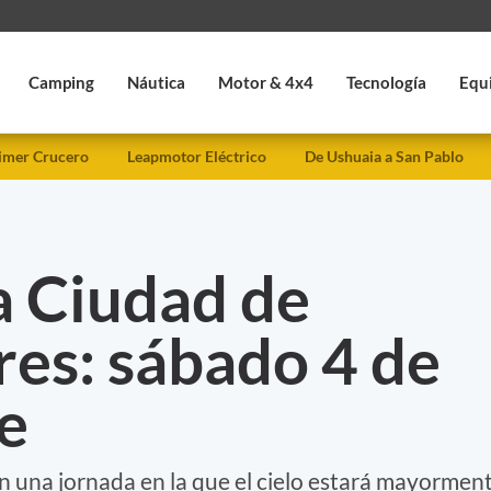
Camping
Náutica
Motor & 4x4
Tecnología
Equ
imer Crucero
Leapmotor Eléctrico
De Ushuaia a San Pablo
a Ciudad de
es: sábado 4 de
e
n una jornada en la que el cielo estará mayormen