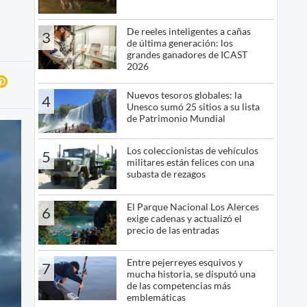
De reeles inteligentes a cañas
3
de última generación: los
grandes ganadores de ICAST
2026
Nuevos tesoros globales: la
4
Unesco sumó 25 sitios a su lista
de Patrimonio Mundial
Los coleccionistas de vehículos
5
militares están felices con una
subasta de rezagos
El Parque Nacional Los Alerces
6
exige cadenas y actualizó el
precio de las entradas
Entre pejerreyes esquivos y
7
mucha historia, se disputó una
de las competencias más
emblemáticas