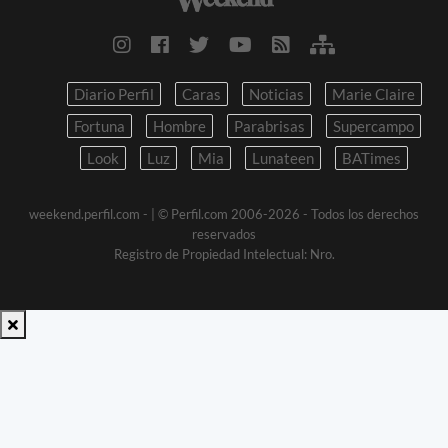
Diario Perfil
Caras
Noticias
Marie Claire
Fortuna
Hombre
Parabrisas
Supercampo
Look
Luz
Mia
Lunateen
BATimes
weekend.perfil.com -
| © Perfil.com 2006-2026 - Todos los derechos
reservados
Registro de Propiedad Intelectual: Nro.