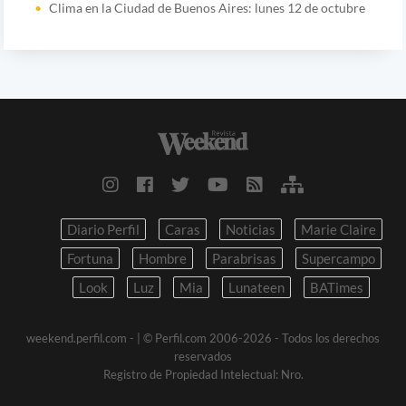
Clima en la Ciudad de Buenos Aires: lunes 12 de octubre
Diario Perfil
Caras
Noticias
Marie Claire
Fortuna
Hombre
Parabrisas
Supercampo
Look
Luz
Mia
Lunateen
BATimes
weekend.perfil.com -
| © Perfil.com 2006-2026 - Todos los derechos
reservados
Registro de Propiedad Intelectual: Nro.