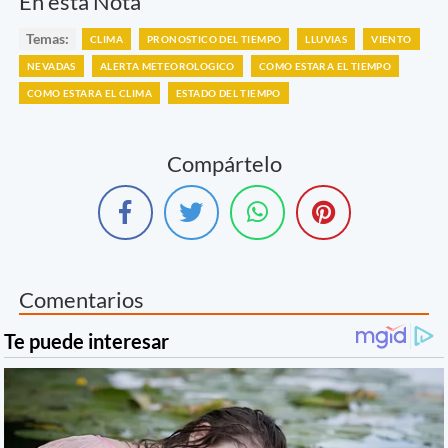
En esta Nota
Temas:
CLIMA
PRONOSTICO DEL TIEMPO
LLUVIAS
VIENTO
NEVADAS
ALERTA METEOROLOGICO
COMO ESTARA EL TIEMPO
COMO ESTARA EL CLIMA
ESTADO DEL TIEMPO
Compártelo
Comentarios