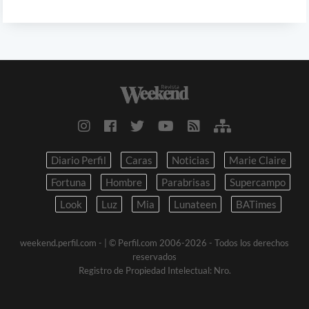
Diario Perfil
Caras
Noticias
Marie Claire
Fortuna
Hombre
Parabrisas
Supercampo
Look
Luz
Mia
Lunateen
BATimes
weekend.perfil.com -
| © Perfil.com 2006-2026 - Todos los derechos
reservados
Registro de Propiedad Intelectual: Nro.