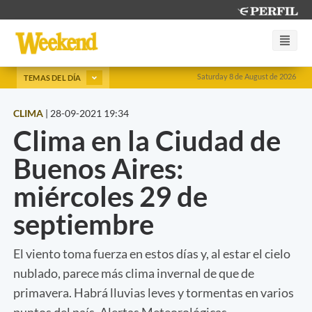
Saturday 8 de August de 2026
TEMAS DEL DÍA
CLIMA
|
28-09-2021 19:34
Clima en la Ciudad de
Buenos Aires:
miércoles 29 de
septiembre
El viento toma fuerza en estos días y, al estar el cielo
nublado, parece más clima invernal de que de
primavera. Habrá lluvias leves y tormentas en varios
puntos del país. Alertas Meteorológicas.