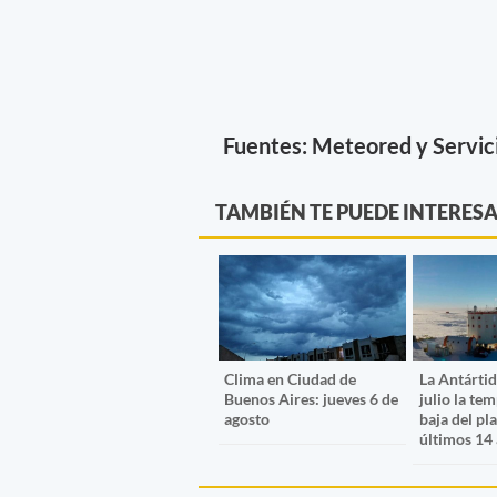
Fuentes: Meteored y Servic
TAMBIÉN TE PUEDE INTERES
Clima en Ciudad de
La Antártid
Buenos Aires: jueves 6 de
julio la te
agosto
baja del pl
últimos 14