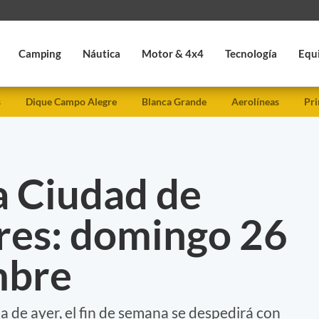
Camping
Náutica
Motor & 4x4
Tecnología
Equ
s
Dique Campo Alegre
Blanca Grande
Aerolíneas
Pri
a Ciudad de
res: domingo 26
mbre
a de ayer, el fin de semana se despedirá con