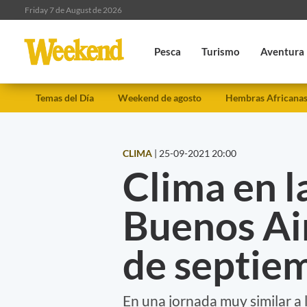
Friday 7 de August de 2026
Pesca
Turismo
Aventura
Temas del Día
Weekend de agosto
Hembras Africana
CLIMA
|
25-09-2021 20:00
Clima en l
Buenos Ai
de septie
En una jornada muy similar a l