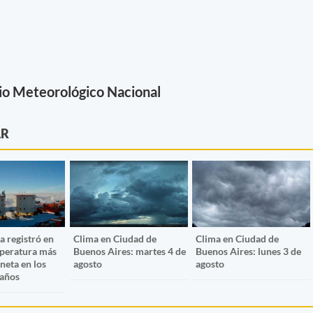
io Meteorológico Nacional
AR
a registró en
Clima en Ciudad de
Clima en Ciudad de
mperatura más
Buenos Aires: martes 4 de
Buenos Aires: lunes 3 de
aneta en los
agosto
agosto
 años