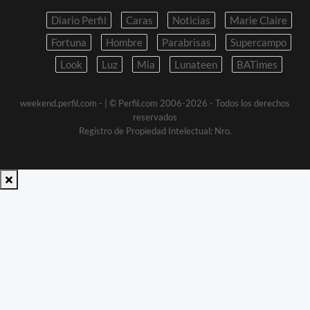
Diario Perfil
Caras
Noticias
Marie Claire
Fortuna
Hombre
Parabrisas
Supercampo
Look
Luz
Mia
Lunateen
BATimes
weekend.perfil.com -
| © Perfil.com 2006-2026 - Todos los derechos
reservados
Registro de Propiedad Intelectual: Nro.