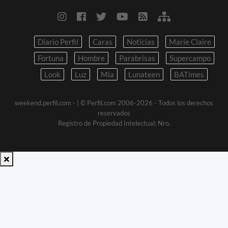
Diario Perfil
Caras
Noticias
Marie Claire
Fortuna
Hombre
Parabrisas
Supercampo
Look
Luz
Mia
Lunateen
BATimes
weekend.perfil.com -
| © Perfil.com 2006-2026 - Todos los derechos
reservados
Registro de Propiedad Intelectual: Nro.