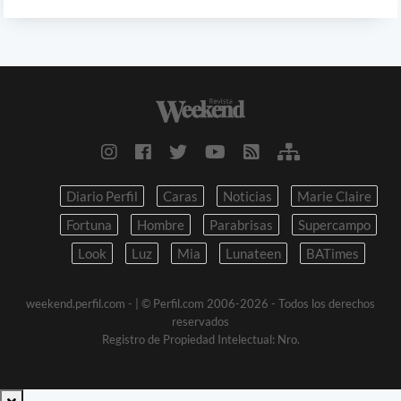
Diario Perfil
Caras
Noticias
Marie Claire
Fortuna
Hombre
Parabrisas
Supercampo
Look
Luz
Mia
Lunateen
BATimes
weekend.perfil.com -
| © Perfil.com 2006-2026 - Todos los derechos
reservados
Registro de Propiedad Intelectual: Nro.