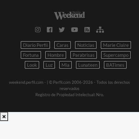
Diario Perfil
Caras
Noticias
Marie Claire
Fortuna
Hombre
Parabrisas
Supercampo
Look
Luz
Mia
Lunateen
BATimes
weekend.perfil.com -
| © Perfil.com 2006-2026 - Todos los derechos
reservados
Registro de Propiedad Intelectual: Nro.