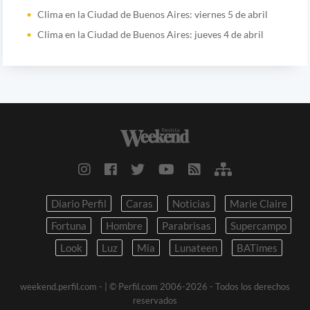
Clima en la Ciudad de Buenos Aires: viernes 5 de abril
Clima en la Ciudad de Buenos Aires: jueves 4 de abril
Diario Perfil
Caras
Noticias
Marie Claire
Fortuna
Hombre
Parabrisas
Supercampo
Look
Luz
Mia
Lunateen
BATimes
weekend.perfil.com -
| © Perfil.com 2006-2026 - Todos los derechos
reservados