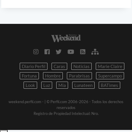
Diario Perfil
Caras
Noticias
Marie Claire
Fortuna
Hombre
Parabrisas
Supercampo
Look
Luz
Mia
Lunateen
BATimes
weekend.perfil.com -
| © Perfil.com 2006-2026 - Todos los derechos
reservados
Registro de Propiedad Intelectual: Nro.