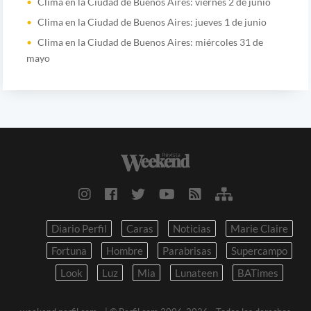
Clima en la Ciudad de Buenos Aires: viernes 2 de junio
Clima en la Ciudad de Buenos Aires: jueves 1 de junio
Clima en la Ciudad de Buenos Aires: miércoles 31 de
mayo
Diario Perfil
Caras
Noticias
Marie Claire
Fortuna
Hombre
Parabrisas
Supercampo
Look
Luz
Mia
Lunateen
BATimes