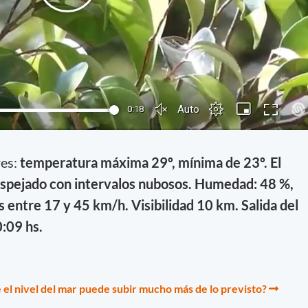
res:
temperatura máxima 29º, mínima de 23º. El
spejado con intervalos nubosos. Humedad: 48 %,
 entre 17 y 45 km/h. Visibilidad 10 km. Salida del
0:09 hs.
 el nivel del mar puede subir mucho más de lo previsto?