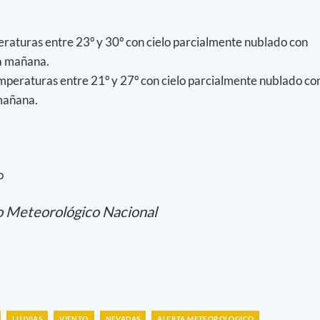
raturas entre 23º y 30º con cielo parcialmente nublado con
la mañana.
mperaturas entre 21º y 27º con cielo parcialmente nublado co
mañana.
o
o Meteorológico Nacional
LLUVIAS
VIENTO
NEVADAS
ALERTA METEOROLOGICO