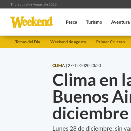
Thursday 6 de August de 2026
Pesca
Turismo
Aventura
Temas del Día
Weekend de agosto
Primer Crucero
CLIMA
|
27-12-2020 23:20
Clima en l
Buenos Air
diciembre
Lunes 28 de diciembre: sin var