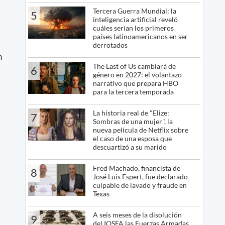
Tercera Guerra Mundial: la
5
inteligencia artificial reveló
cuáles serían los primeros
países latinoamericanos en ser
derrotados
n
The Last of Us cambiará de
6
género en 2027: el volantazo
narrativo que prepara HBO
para la tercera temporada
La historia real de "Elize:
7
Sombras de una mujer", la
nueva película de Netflix sobre
el caso de una esposa que
descuartizó a su marido
Fred Machado, financista de
8
José Luis Espert, fue declarado
culpable de lavado y fraude en
Texas
A seis meses de la disolución
9
del IOSFA las Fuerzas Armadas