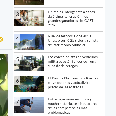
De reeles inteligentes a cañas
3
de última generación: los
grandes ganadores de ICAST
2026
Nuevos tesoros globales: la
4
Unesco sumó 25 sitios a su lista
de Patrimonio Mundial
Los coleccionistas de vehículos
5
militares están felices con una
subasta de rezagos
El Parque Nacional Los Alerces
6
exige cadenas y actualizó el
precio de las entradas
Entre pejerreyes esquivos y
7
mucha historia, se disputó una
de las competencias más
emblemáticas