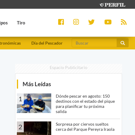
ipos
Tiro
tronómicas
Día del Pescador
Espacio Publicitario
Más Leídas
Dónde pescar en agosto: 150
1
destinos con el estado del pique
para planificar tu próxima
salida
Sorpresa por ciervos sueltos
2
cerca del Parque Pereyra Iraola