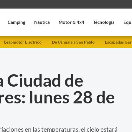
Camping
Náutica
Motor & 4x4
Tecnología
Equ
Leapmotor Eléctrico
De Ushuaia a San Pablo
Escapadas Gas
a Ciudad de
es: lunes 28 de
iaciones en las temperaturas, el cielo estará