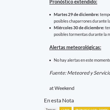
Pronóstico extendido:
Martes 29 de diciembre:
tempe
posibles chaparrones durante 
Miércoles 30 de diciembre:
te
posibles tormentas durante la 
Alertas meteorológicas:
No hay alertas en este moment
Fuente: Meteored y Servici
at Weekend
En esta Nota
Temas:
CLIMA
PRONOSTICO DEL TIEMPO