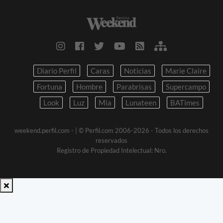
Diario Perfil
Caras
Noticias
Marie Claire
Fortuna
Hombre
Parabrisas
Supercampo
Look
Luz
Mia
Lunateen
BATimes
weekend.perfil.com -
| © Perfil.com 2006-2026 - Todos los derechos
reservados
Registro de Propiedad Intelectual: Nro.