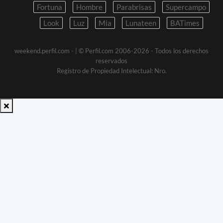
Fortuna
Hombre
Parabrisas
Supercampo
Look
Luz
Mia
Lunateen
BATimes
weekend.perfil.com -
| © Perfil.com 2006-2026 - Todos los derechos
reservados
Registro de Propiedad Intelectual: Nro.